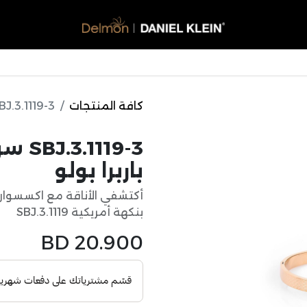
ساعات
نظارات شمسية
اكسسورات
عطور
العروض
كافة المنتجات
SBJ.3.1119-3 سوار نسائي من سانتا باربرا
119-3
باربرا بولو
أكتشفي الأناقة مع اكسسوار ن
بنكهة أمريكية SBJ.3.1119
BD
20.900